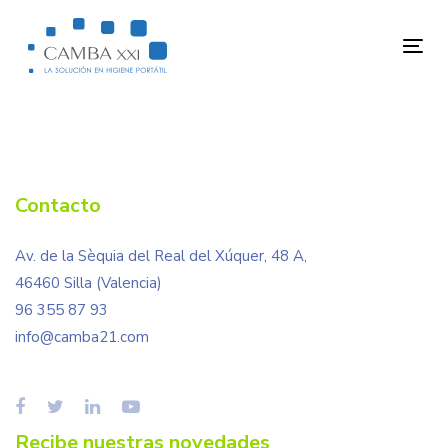
Skip
Skip
links
to
Tog
primary
nav
navigation
Skip
to
content
Contacto
Av. de la Sèquia del Real del Xúquer, 48 A,
46460 Silla (Valencia)
96 355 87 93
info@camba21.com
Recibe nuestras novedades