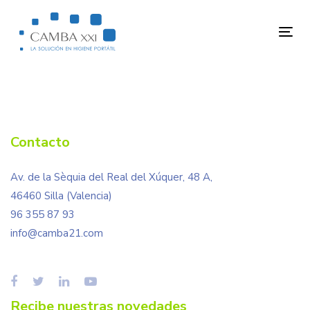
Skip
Skip
links
to
Tog
primary
nav
navigation
Skip
to
content
Contacto
Av. de la Sèquia del Real del Xúquer, 48 A,
46460 Silla (Valencia)
96 355 87 93
info@camba21.com
Recibe nuestras novedades