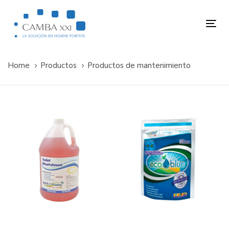
Skip
Skip
links
to
Tog
primary
nav
navigation
Skip
Home
Productos
Productos de mantenimiento
to
content