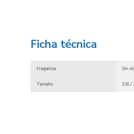
Ficha técnica
Fragancia
Sin ol
Tamaño
3,8l /