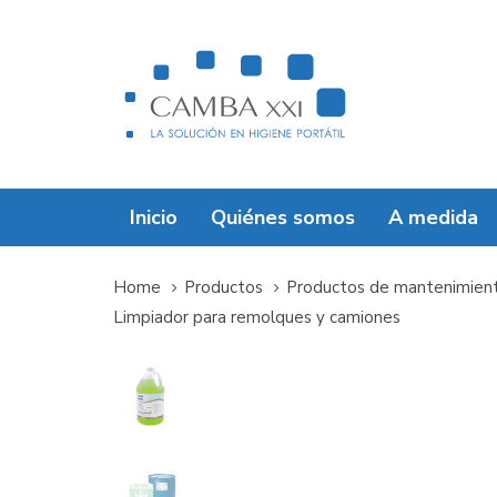
Skip
Skip
links
to
primary
navigation
Skip
to
content
Inicio
Quiénes somos
A medida
Home
Productos
Productos de mantenimien
Limpiador para remolques y camiones