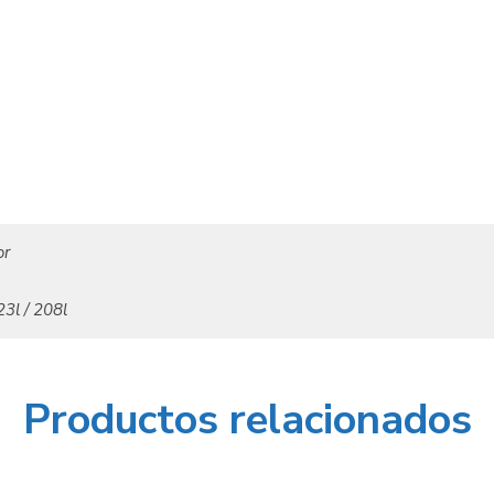
or
 23l / 208l
Productos relacionados