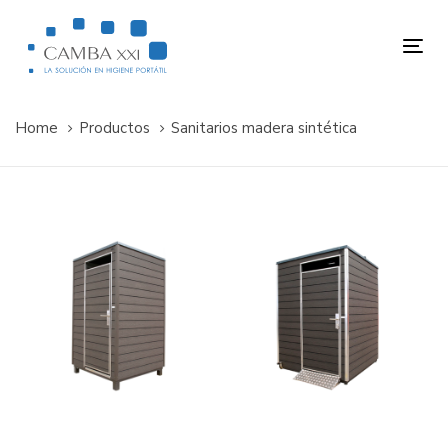
Skip
Skip
links
to
Tog
primary
nav
navigation
Skip
Home
Productos
Sanitarios madera sintética
to
content