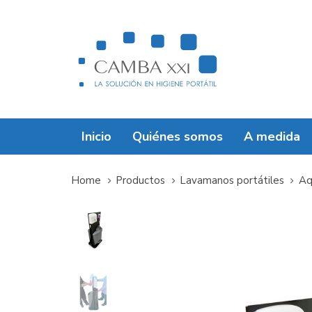
Skip
Skip
links
to
primary
navigation
Skip
to
content
Inicio
Quiénes somos
A medida
Home
Productos
Lavamanos portátiles
Aq