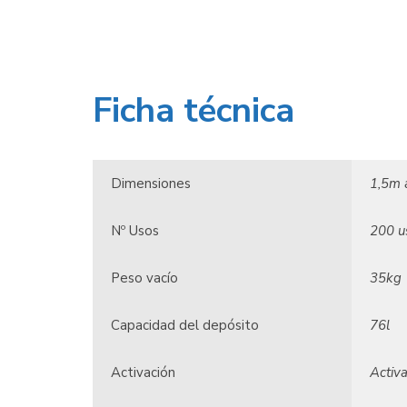
Ficha técnica
Dimensiones
1,5m 
Nº Usos
200 u
Peso vacío
35kg
Capacidad del depósito
76l
Activación
Activ