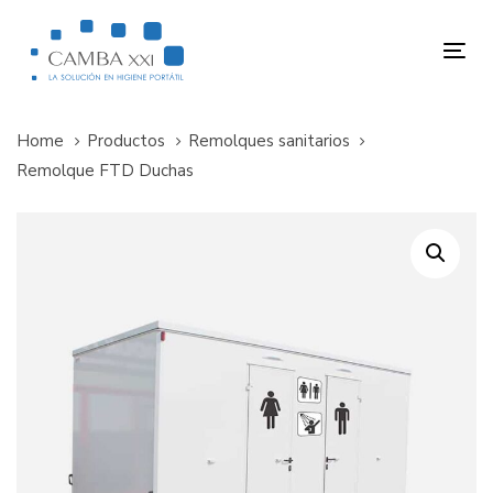
Skip
Skip
links
to
Tog
primary
nav
navigation
Skip
Home
Productos
Remolques sanitarios
to
Remolque FTD Duchas
content