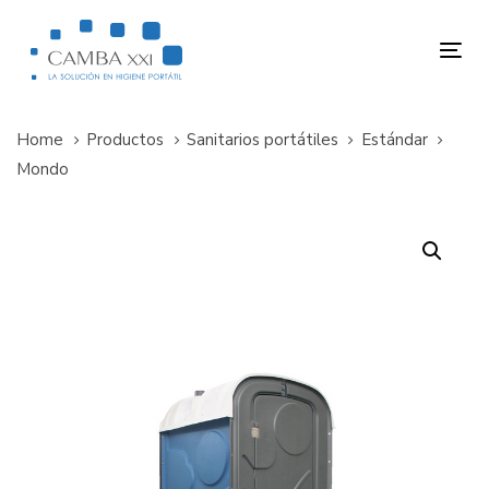
Skip
Skip
links
to
Tog
primary
nav
navigation
Skip
Home
Productos
Sanitarios portátiles
Estándar
to
Mondo
content